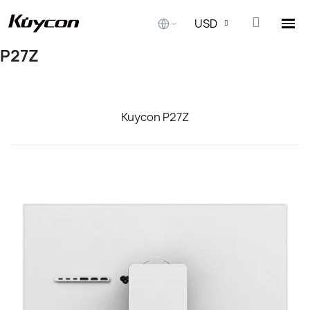
USD
P27Z
Комплектът обединява монитора Kuycon P27Z и стойката 
Kuycon P27Z