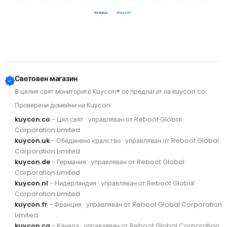
Octopus
AlipayHK
Световен магазин
В целия свят мониторите Kuycon® се предлагат на kuycon.co.
Проверени домейни на Kuycon:
kuycon.co
- Цял свят · управляван от Reboot Global
Corporation Limited
kuycon.uk
- Обединено кралство · управляван от Reboot Global
Corporation Limited
kuycon.de
- Германия · управляван от Reboot Global
Corporation Limited
kuycon.nl
- Нидерландия · управляван от Reboot Global
Corporation Limited
kuycon.fr
- Франция · управляван от Reboot Global Corporation
Limited
kuycon.ca
- Канада · управляван от Reboot Global Corporation