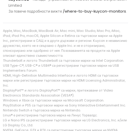
Limited
За повече подробности вижте
/where-to-buy-kuycon-monitors
.
Apple, Mac, MacBook, MacBook Air, Mac mini, Mac Studio, Mac Pro, iMac,
iPad, iPad Pro, macOS, Apple Silicon и Retina са търговски марки на Apple
Inc., регистрирани в САЩ и в други държави и региони. Kuycon е независимо
дружество, което не е свързано с Apple Inc. и не е оторизирано,
спонсорирано или одобрено от нея. Позоваванията на продукти на Apple
описват единствено съвместимостта.
Thunderbolt и логото Thunderbolt са търговски марки на Intel Corporation.
USB Type-C®, USB-C® и USB4® са регистрирани търговски марки на USB
Implementers Forum.
HDMI, High-Definition Multimedia Interface и логото HDMI са търговски
марки или регистрирани търговски марки на HDMI Licensing Administrator,
Inc.
DisplayPort™ и логото DisplayPort™ са марки, притежавани от Video
Electronics Standards Association (VESA®).
Windows и Xbox са търговски марки на Microsoft Corporation.
PlayStation и PS5 са търговски марки на Sony Interactive Entertainment Inc.
Nintendo Switch е търговска марка на Nintendo.
Linux® е регистрирана търговска марка на Линус Торвалдс.
LG и Nano IPS са регистрирани търговски марки на LG Electronics, Inc. и/или
LG Display Co., Ltd.
NVIDIA, GeForce, GTX и RTX са регистрирани търговски марки на NVIDIA