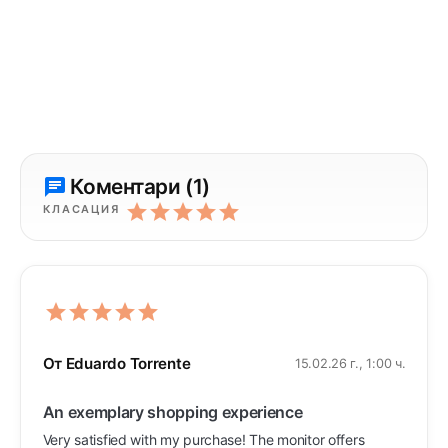
Pack description
акво включва този комплект
ониторът Kuycon P27Z
тойката Kuycon 27" с регулиране на височина, наклон
даптерът VESA 100×100, доставян с монитора
тойката Kuycon позволява да регулирате наклона, завърт
Коментари (1)
зпращане в рамките на 2–3 работни дни, доставка в Европ
КЛАСАЦИЯ
От Eduardo Torrente
15.02.26 г., 1:00 ч.
An exemplary shopping experience
Very satisfied with my purchase! The monitor offers 