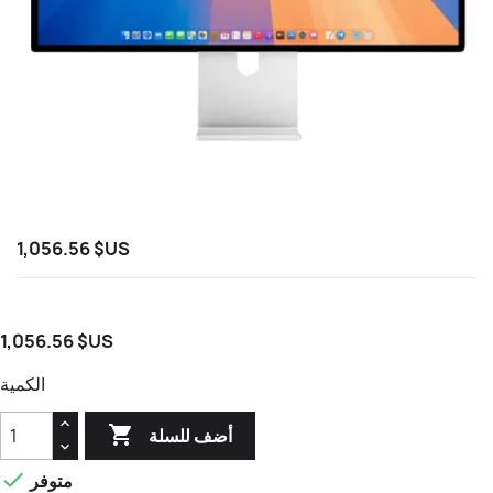
1,056.56 $US
1,056.56 $US
الكمية

أضف للسلة

متوفر