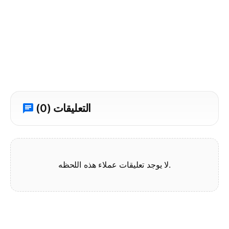
Pack description
محتويات هذه الحزم
شاشة Kuycon G27X SE
محوّل VESA 100×100 المرفق مع الشاشة
التعليقات (0)
لا يوجد تعليقات عملاء هذه اللحظه.