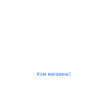
го надеждна алтернатива на Prole XDR на Apple, кога
нителна цена на Apple за екстремна HDR.
исква непременно 1600 пикови нита или луксозни "апъл
Към магазина