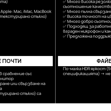
ита)
✅ Много висока резолюц
съотношение качеств
pple: Mac, iMac, MacBook
✅ Много пълна свързано
 текстурирано стъкло)
✅ Висока точност на 
✅ Много добро съотно
✅ Подходящ за работни
вграден микрофон и ка
✅ Предложена поддръж
 ПОЧТИ
ФАЙБ
По-малка HDR яркост (
в сравнение със
спецификацията) → не 
онитор
ране или свързване на
а
урирано стъкло) са