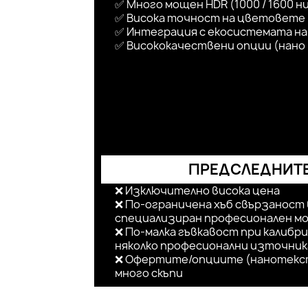
✅ Много мощен HDR (1000 / 1600 н
✅ Висока точност на цветовете
✅ Интеграция с екосистемата на A
✅ Висококачествени опции (нано
ПРЕДСЛЕДНИТЕ
❌ Изключително висока цена
❌ По-ограничена хъб свързаност 
специализиран професионален м
❌ По-малка гъвкавост при калибри
няколко професионални източник
❌ Офертите/опциите (нанотекст
много скъпи