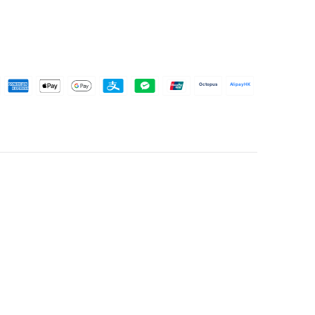
Octopus
AlipayHK