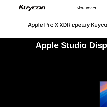
Монитори
Apple Pro X XDR срещу Kuyc
Начало
Apple Pro X XDR срещу Kuycon 
Apple Studio Dis