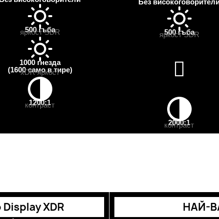
Без високоговорител
500 гъба
500 гъба
яркост SDR
яркост SDR
1000 гнезда
(1600 само в тире)
xDR яркост
1200:1
контраст
2000:1
контраст
Display XDR
НАЙ-В