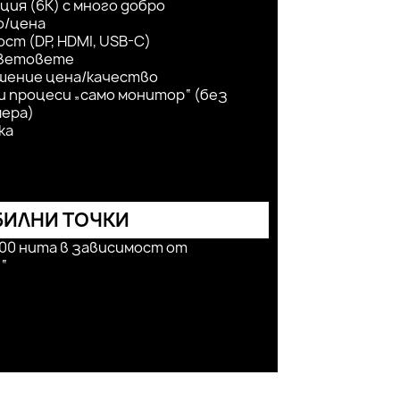
ия (6K) с много добро
о/цена
ст (DP, HDMI, USB-C)
цветовете
шение цена/качество
 процеси „само монитор“ (без
мера)
ка
ИЛНИ ТОЧКИ
500 нита в зависимост от
“