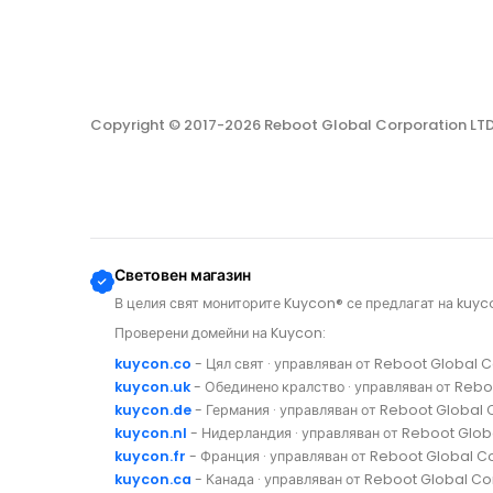
Copyright © 2017-2026 Reboot Global Corporation LT
Световен магазин
В целия свят мониторите Kuycon® се предлагат на kuyc
Проверени домейни на Kuycon:
kuycon.co
- Цял свят · управляван от Reboot Global 
kuycon.uk
- Обединено кралство · управляван от Rebo
kuycon.de
- Германия · управляван от Reboot Global 
kuycon.nl
- Нидерландия · управляван от Reboot Glob
kuycon.fr
- Франция · управляван от Reboot Global C
kuycon.ca
- Канада · управляван от Reboot Global Co