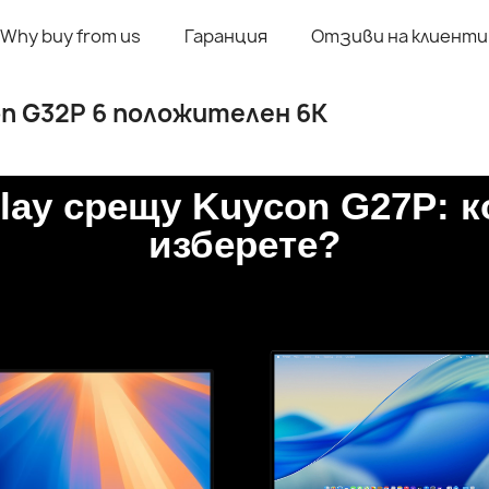
Why buy from us
Гаранция
Отзиви на клиенти
on G32P 6 положителен 6K
G32P 6 положителен 6K
play срещу Kuycon G27P: 
изберете?