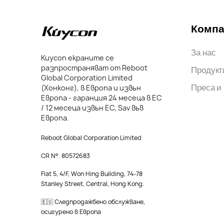
Компа
За нас
Kuycon екраните се
разпространяват от Reboot
Продукт
Global Corporation Limited
Преса и
(Хонконг), в Европа и извън
Европа - гаранция 24 месеца в ЕС
/ 12 месеца извън ЕС, Sav във
Европа.
Reboot Global Corporation Limited
CR N°. 80572683
Flat 5, 4/F, Won Hing Building, 74-78
Stanley Street, Central, Hong Kong.
🇪🇺 Следпродажбено обслужване,
осигурено в Европа