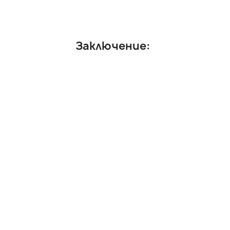
Заключение:
В заключение, Kuycon G32P е мно
без да плащате огромната допъл
Ако вашият работен поток не из
отличен компромис.