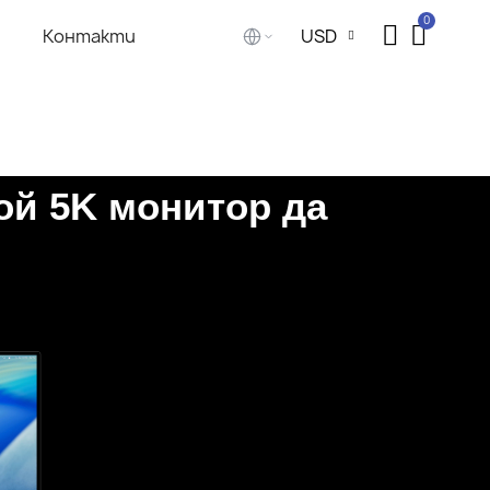
Контакти
USD
кой 5K монитор да