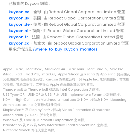
已核實的 Kuycon 網域：
kuycon.co
- 全球 · 由 Reboot Global Corporation Limited 營運
kuycon.uk
- 英國 · 由 Reboot Global Corporation Limited 營運
kuycon.de
- 德國 · 由 Reboot Global Corporation Limited 營運
kuycon.nl
- 荷蘭 · 由 Reboot Global Corporation Limited 營運
kuycon.fr
- 法國 · 由 Reboot Global Corporation Limited 營運
kuycon.ca
- 加拿大 · 由 Reboot Global Corporation Limited 營運
更多詳情請見
/where-to-buy-kuycon-monitors
.
Apple、Mac、MacBook、MacBook Air、Mac mini、Mac Studio、Mac Pro、
iMac、iPad、iPad Pro、macOS、Apple Silicon 及 Retina 為 Apple Inc. 於美國及
其他國家與地區註冊之商標。Kuycon 為獨立公司，與 Apple Inc. 無隸屬關係，亦未獲
其授權、贊助或認可。文中提及 Apple 產品僅用於說明相容性。
Thunderbolt 及 Thunderbolt 標誌為 Intel Corporation 之商標。
USB Type-C®、USB-C® 及 USB4® 為 USB Implementers Forum 之註冊商標。
HDMI、High-Definition Multimedia Interface 及 HDMI 標誌為 HDMI Licensing
Administrator, Inc. 之商標或註冊商標。
DisplayPort™ 及 DisplayPort™ 標誌為 Video Electronics Standards
Association（VESA®）所有之商標。
Windows 及 Xbox 為 Microsoft Corporation 之商標。
PlayStation 及 PS5 為 Sony Interactive Entertainment Inc. 之商標。
Nintendo Switch 為任天堂之商標。