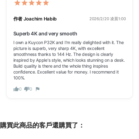
作者 Joachim Habib
2026/2/20 凌晨1:00
Superb 4K and very smooth
I own a Kuycon P32K and I'm really delighted with it. The 
picture is superb, very sharp 4K, with excellent 
smoothness thanks to 144 Hz. The design is clearly 
inspired by Apple's style, which looks stunning on a desk. 
Build quality is there and the whole thing inspires 
confidence. Excellent value for money. I recommend it 
100%.
0
0
購買此商品的客戶還購買了：