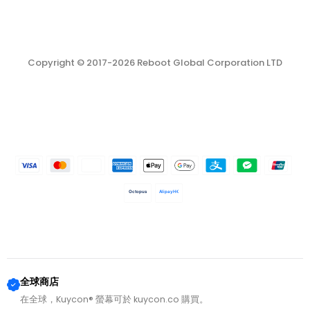
Copyright © 2017-2026 Reboot Global Corporation LTD
Octopus
AlipayHK
全球商店
在全球，Kuycon® 螢幕可於 kuycon.co 購買。