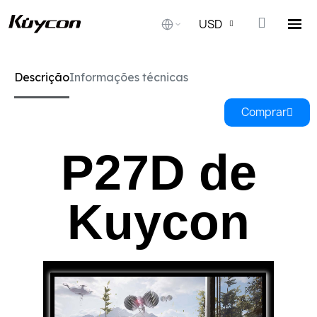
USD
Descrição
Informações técnicas
Comprar
P27D de
Kuycon