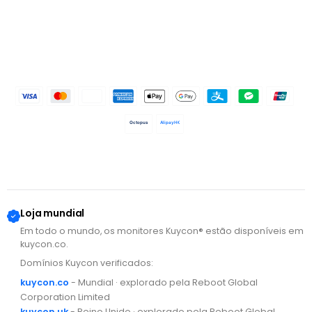
Octopus
AlipayHK
Loja mundial
Em todo o mundo, os monitores Kuycon® estão disponíveis em
kuycon.co.
Domínios Kuycon verificados:
kuycon.co
- Mundial · explorado pela Reboot Global
Corporation Limited
kuycon.uk
- Reino Unido · explorado pela Reboot Global