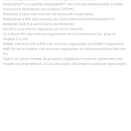
DisplayPort™ e o logótipo DisplayPort™ são marcas pertencentes à Video
Electronics Standards Association (VESA®).
Windows e Xbox são marcas da Microsoft Corporation.
PlayStation e PS5 são marcas da Sony Interactive Entertainment Inc.
Nintendo Switch é uma marca da Nintendo.
Linux® é uma marca registada de Linus Torvalds.
LG e Nano IPS são marcas registadas da LG Electronics, Inc. e/ou LG
Display Co., Ltd.
NVIDIA, GeForce, GTX e RTX são marcas registadas da NVIDIA Corporation.
AMD, Ryzen e Radeon são marcas registadas da Advanced Micro Devices,
Inc.
Todos os outros nomes de produtos, logótipos e marcas pertencem aos
respetivos proprietários. A sua utilização não implica qualquer aprovação.