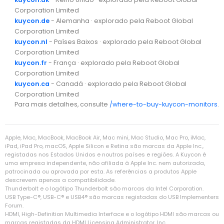
Corporation Limited
kuycon.de
- Alemanha · explorado pela Reboot Global
Corporation Limited
kuycon.nl
- Países Baixos · explorado pela Reboot Global
Corporation Limited
kuycon.fr
- França · explorado pela Reboot Global
Corporation Limited
kuycon.ca
- Canadá · explorado pela Reboot Global
Corporation Limited
Para mais detalhes, consulte
/where-to-buy-kuycon-monitors
.
Apple, Mac, MacBook, MacBook Air, Mac mini, Mac Studio, Mac Pro, iMac,
iPad, iPad Pro, macOS, Apple Silicon e Retina são marcas da Apple Inc.,
registadas nos Estados Unidos e noutros países e regiões. A Kuycon é
uma empresa independente, não afiliada à Apple Inc. nem autorizada,
patrocinada ou aprovada por esta. As referências a produtos Apple
descrevem apenas a compatibilidade.
Thunderbolt e o logótipo Thunderbolt são marcas da Intel Corporation.
USB Type-C®, USB-C® e USB4® são marcas registadas do USB Implementers
Forum.
HDMI, High-Definition Multimedia Interface e o logótipo HDMI são marcas ou
marcas registadas da HDMI Licensing Administrator, Inc.