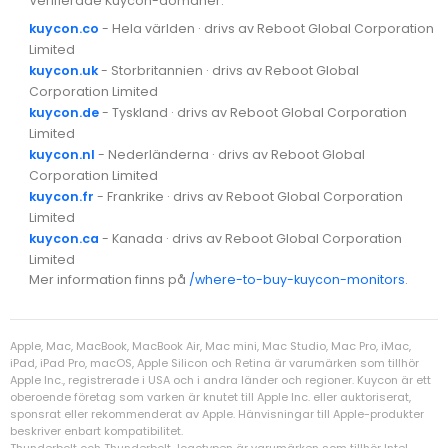
Verifierade Kuycon-domäner:
kuycon.co
- Hela världen · drivs av Reboot Global Corporation
Limited
kuycon.uk
- Storbritannien · drivs av Reboot Global
Corporation Limited
kuycon.de
- Tyskland · drivs av Reboot Global Corporation
Limited
kuycon.nl
- Nederländerna · drivs av Reboot Global
Corporation Limited
kuycon.fr
- Frankrike · drivs av Reboot Global Corporation
Limited
kuycon.ca
- Kanada · drivs av Reboot Global Corporation
Limited
Mer information finns på
/where-to-buy-kuycon-monitors
.
Apple, Mac, MacBook, MacBook Air, Mac mini, Mac Studio, Mac Pro, iMac,
iPad, iPad Pro, macOS, Apple Silicon och Retina är varumärken som tillhör
Apple Inc., registrerade i USA och i andra länder och regioner. Kuycon är ett
oberoende företag som varken är knutet till Apple Inc. eller auktoriserat,
sponsrat eller rekommenderat av Apple. Hänvisningar till Apple-produkter
beskriver enbart kompatibilitet.
Thunderbolt och Thunderbolt-logotypen är varumärken som tillhör Intel